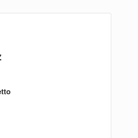
ż
tto